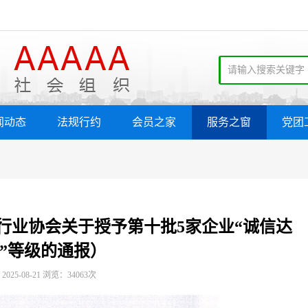
闻动态
法规行约
会员之家
服务之窗
党团
卫行业协会关于授予第十批5家企业“诚信达
”等级的通报）
25-08-21 浏览：34063次