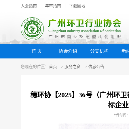
入会指南
年审指南
下载园地
首 页
协会介绍
分支机构
新
您现在的位置：
首页
>
服务之窗
>
信息公告
穗环协【2025】36号（广州环
标企业
上传时间：20